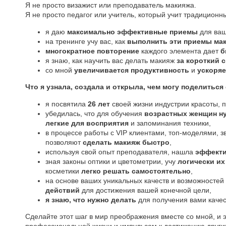
Я не просто визажист или преподаватель макияжа.
Я не просто педагог или учитель, который учит традиционн
я даю
максимально эффективные приемы
для ва
на тренинге учу вас, как
выполнить эти приемы ма
многократное повторение
каждого элемента дает
б
я знаю, как научить вас делать макияж
за короткий 
со мной
увеличивается продуктивность
и
ускоряе
Что я узнала, создала и открыла, чем могу поделиться
я посвятила
26 лет
своей жизни индустрии красоты, 
убедилась, что для обучения
возрастных женщин н
легкие для восприятия
и запоминания техники,
в процессе работы с VIP клиентами, топ-моделями, 
позволяют
сделать макияж быстро
,
используя свой опыт преподавателя, нашла
эффекти
зная законы оптики и цветометрии, учу
логически их
косметики
легко решать самостоятельно
,
на основе ваших уникальных качеств и возможносте
действий
для достижения вашей конечной цели,
я знаю, что нужно делать
для получения вами качес
Сделайте этот шаг в мир преображения вместе со мной, и 