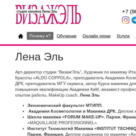
+7 (9
Почему я?
Обучение
Онлайн уроки
Услуги
Лена Эль
Арт-директор студии "Визаж'Эль", Художник по макияжу Ит
Красоты «ALDO COPPOLA», преподаватель Академии Косм
ДРК, преподаватель МГУ сервиса, автор Курса макияжа дл
повышения квалификации Академии КиМ, визажист-профе
опытом работы, MakeUp coach,
Лена Эль
Экономический факультет МТИПП.
Академия Косметологии и Макияжа ДРК.
Диплом х
Школа макияжа «FORUM MAKE-UP». Париж. Франц
«MAQUILLAGE PROFESSIONNEL».
Институт Технологий Макияжа «INSTITUT TECHN
Париж. Франция.
Диплом художника по макияжу «Ки