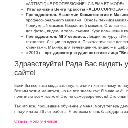
«ARTISTIQUE PROFESSIONNEL CINEMA ET MODE».
Итальянский Центр Красоты «ALDO COPPOLA»
- 
Преподаватель Академии Косметологии и Макияж
профессионального макияжа: Основы техники макия
Подиумный макияж. Возрастной макияж. Стилистика.
для фото-, видео- и теле- съемки. Курс повышения к
Преподаватель МГУ сервиса.
Лекции по курсу «Им
технолог». Лекции по курсам: Психологические аспект
клиентами, Макияж для телевидения, видео – и цифр
с 2010 г. -
арт-директор студии эстетики лица "Ви
Здравствуйте! Рада Вас видеть у
сайте!
Если Вы все-таки сюда заглянули, значит хотите чему-то н
Все мы хотим меняться, но не все знаем как! Я знаю как!!!
понятным всем языком! Это не самоуверенность! Это опыт!!
Так что все, прошедшие обучение у меня, могут теперь дел
я научила за 26 лет работы. Я им всем очень благодарна з
Отзывы моих учеников